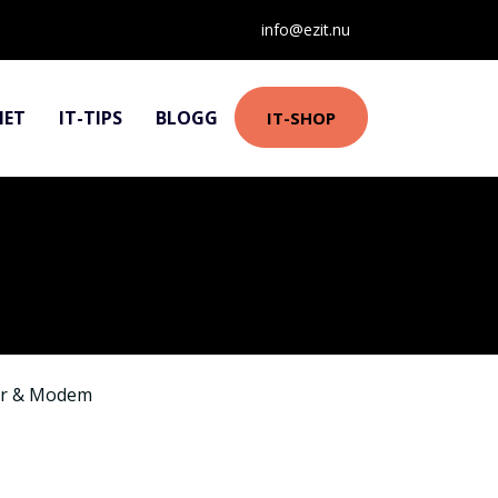
info@ezit.nu
HET
IT-TIPS
BLOGG
IT-SHOP
er & Modem