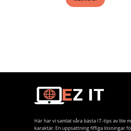
Här har vi samlat våra bästa IT-tips av lite 
karaktär. En uppsättning fiffiga lösningar f