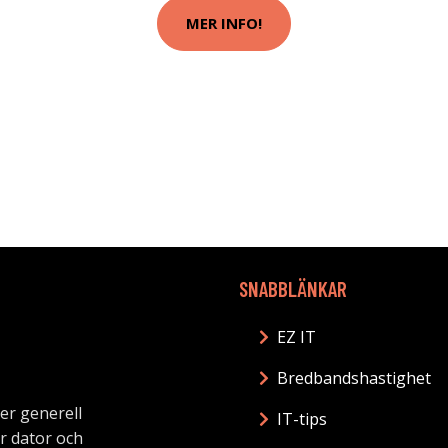
MER INFO!
SNABBLÄNKAR
EZ IT
Bredbandshastighet
mer generell
IT-tips
ör dator och