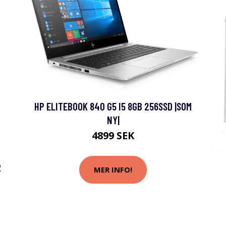
HP ELITEBOOK 840 G5 I5 8GB 256SSD |SOM
NY|
4899 SEK
R
MER INFO!