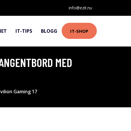
info@ezit.nu
HET
IT-TIPS
BLOGG
IT-SHOP
 TANGENTBORD MED
vilion Gaming 17