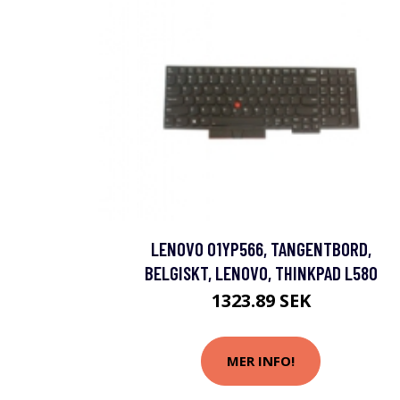
LENOVO 01YP566, TANGENTBORD,
BELGISKT, LENOVO, THINKPAD L580
1323.89 SEK
MER INFO!