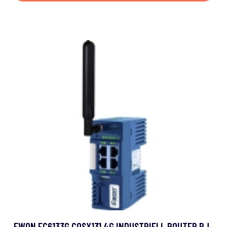
EWON EC6133G COSY131 4G INDUSTRIELL ROUTER RJ-