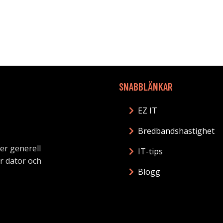
SNABBLÄNKAR
EZ IT
Bredbandshastighet
mer generell
IT-tips
ör dator och
Blogg