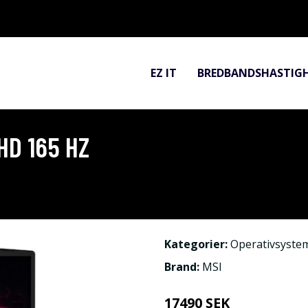
EZ IT
BREDBANDSHASTIG
HD 165 HZ
Kategorier:
Operativsyste
Brand:
MSI
17490 SEK