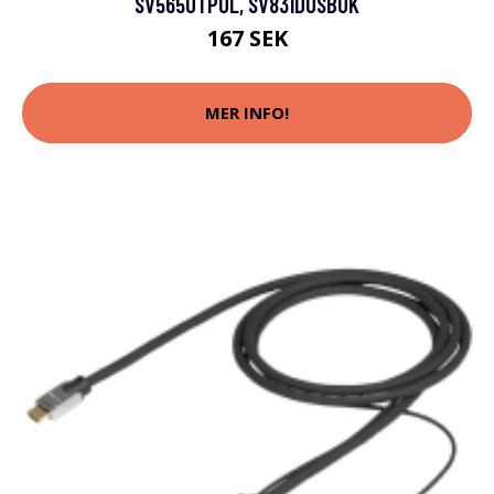
SV565UTPUL, SV831DUSBUK
167 SEK
MER INFO!