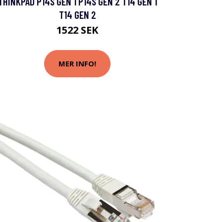
THINKPAD P14S GEN 1 P14S GEN 2 T14 GEN 1
T14 GEN 2
1522 SEK
MER INFO!