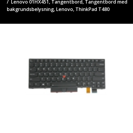
Lenovo 01HX451, Tangentbord, Tangentbord med
bakgrundsbelysning, Lenovo, ThinkPad T480