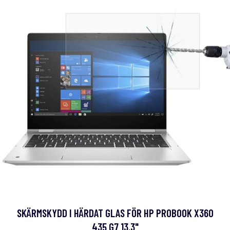
SKÄRMSKYDD I HÄRDAT GLAS FÖR HP PROBOOK X360
435 G7 13.3"