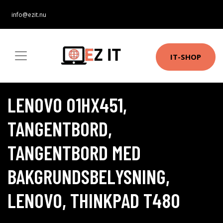
info@ezit.nu
IT-SHOP
LENOVO 01HX451,
TANGENTBORD,
TANGENTBORD MED
BAKGRUNDSBELYSNING,
LENOVO, THINKPAD T480