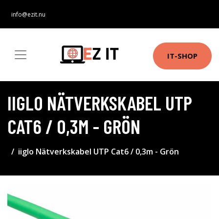
info@ezit.nu
IT-SHOP
IIGLO NÄTVERKSKABEL UTP
CAT6 / 0,3M - GRÖN
iiglo Nätverkskabel UTP Cat6 / 0,3m - Grön