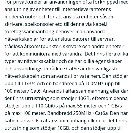
För privatkunder är användningen ofta förknippad med
anslutning av enheter till internetleverantörens
modem/router och för att ansluta enheter såsom
skrivare, spelkonsoler etc. till denna via kabel.I
företagssammanhang behöver man använda
nätverkskablar för att ansluta datorer till servrar,
trådlösa åtkomstpunkter, skrivare och andra enheter
för att kommunicera med varandra. Det finns flera olika
typer av nätverkskablar och de har olika egenskaper
och användningsområden:• Cat5e är den vanligaste
nätverkskabeln som används i privata hem. Den stödjer
upp till 1 GB/s och en bandbredd på 100MHz upp till
100 meter.• Cat6: Används i affärssammanhang eller där
det finns utrustning som stödjer 10GB, eftersom denna
stödjer upp till 10 Gbit/s på max. 55 meter och 1 GB/s
på max. 100 meter. Bandbredd 250MHz.• Cat6a: Den här
kabeln används i affärssammanhang eller där det finns
utrustning som stödjer 10GB, och den stödjer upp till