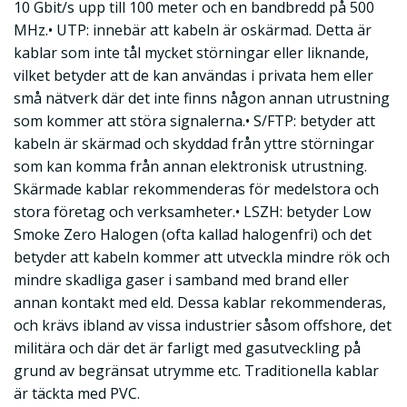
10 Gbit/s upp till 100 meter och en bandbredd på 500
MHz.• UTP: innebär att kabeln är oskärmad. Detta är
kablar som inte tål mycket störningar eller liknande,
vilket betyder att de kan användas i privata hem eller
små nätverk där det inte finns någon annan utrustning
som kommer att störa signalerna.• S/FTP: betyder att
kabeln är skärmad och skyddad från yttre störningar
som kan komma från annan elektronisk utrustning.
Skärmade kablar rekommenderas för medelstora och
stora företag och verksamheter.• LSZH: betyder Low
Smoke Zero Halogen (ofta kallad halogenfri) och det
betyder att kabeln kommer att utveckla mindre rök och
mindre skadliga gaser i samband med brand eller
annan kontakt med eld. Dessa kablar rekommenderas,
och krävs ibland av vissa industrier såsom offshore, det
militära och där det är farligt med gasutveckling på
grund av begränsat utrymme etc. Traditionella kablar
är täckta med PVC.