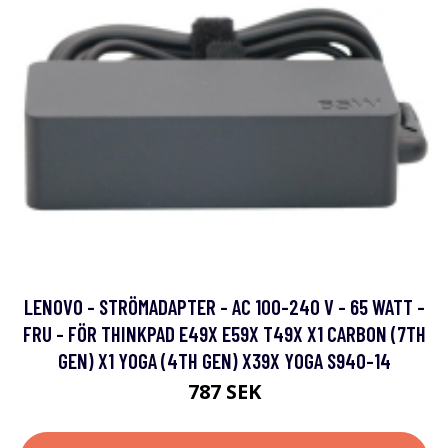
LENOVO - STRÖMADAPTER - AC 100-240 V - 65 WATT -
FRU - FÖR THINKPAD E49X E59X T49X X1 CARBON (7TH
GEN) X1 YOGA (4TH GEN) X39X YOGA S940-14
787 SEK