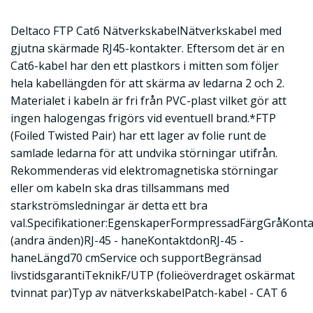
Deltaco FTP Cat6 NätverkskabelNätverkskabel med
gjutna skärmade RJ45-kontakter. Eftersom det är en
Cat6-kabel har den ett plastkors i mitten som följer
hela kabellängden för att skärma av ledarna 2 och 2.
Materialet i kabeln är fri från PVC-plast vilket gör att
ingen halogengas frigörs vid eventuell brand.*FTP
(Foiled Twisted Pair) har ett lager av folie runt de
samlade ledarna för att undvika störningar utifrån.
Rekommenderas vid elektromagnetiska störningar
eller om kabeln ska dras tillsammans med
starkströmsledningar är detta ett bra
val.Specifikationer:EgenskaperFormpressadFärgGråKonta
(andra änden)RJ-45 - haneKontaktdonRJ-45 -
haneLängd70 cmService och supportBegränsad
livstidsgarantiTeknikF/UTP (folieöverdraget oskärmat
tvinnat par)Typ av nätverkskabelPatch-kabel - CAT 6