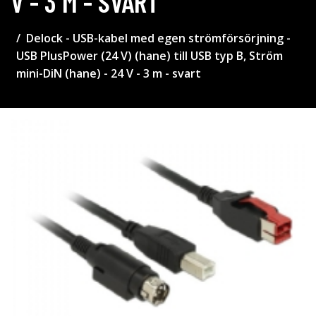
V - 3 M - SVART
Delock - USB-kabel med egen strömförsörjning -
USB PlusPower (24 V) (hane) till USB typ B, Ström
mini-DiN (hane) - 24 V - 3 m - svart