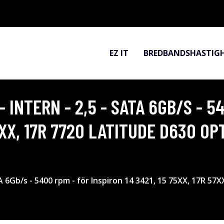
EZ IT
BREDBANDSHASTIG
 - INTERN - 2,5 - SATA 6GB/S - 
57XX, 17R 7720 LATITUDE D630 OP
ATA 6Gb/s - 5400 rpm - för Inspiron 14 3421, 15 75XX, 17R 5