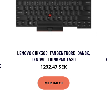
LENOVO 01HX308, TANGENTBORD, DANSK,
R
LENOVO, THINKPAD T480
K
1232.47 SEK
MER INFO!