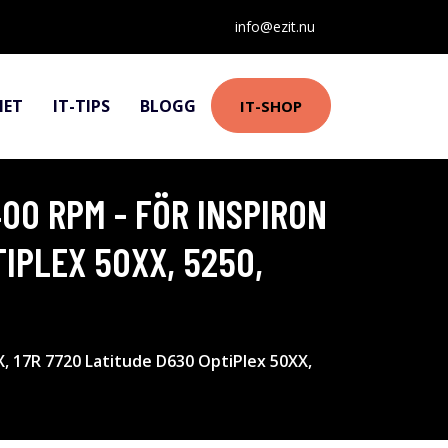
info@ezit.nu
HET
IT-TIPS
BLOGG
IT-SHOP
5400 RPM - FÖR INSPIRON
TIPLEX 50XX, 5250,
7XX, 17R 7720 Latitude D630 OptiPlex 50XX,